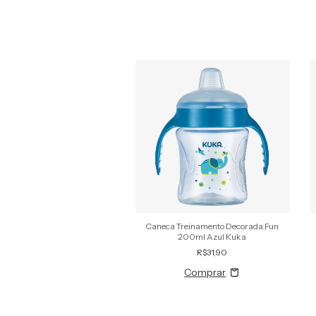
 para Cabelo Soft Azul Kuka
Caneca Treinamento Decorada Fun
200ml Azul Kuka
R$26,90
R$31,90