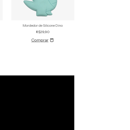
Mordedor de Silicone Dino
Mordedor Estrela Kuka
R$29,90
R$24,90