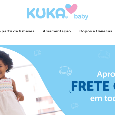
a partir de 6 meses
Amamentação
Copos e Canecas