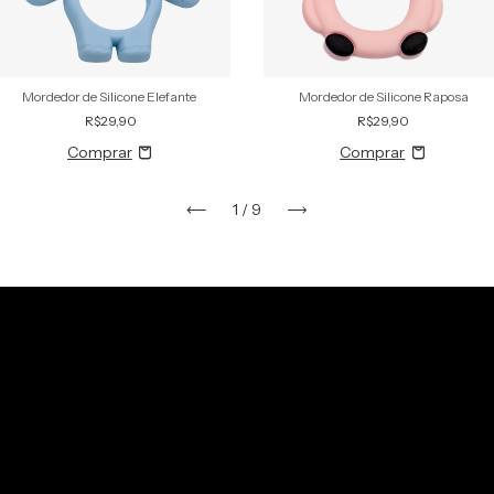
Mordedor de Silicone Elefante
Mordedor de Silicone Raposa
R$29,90
R$29,90
1
/
9