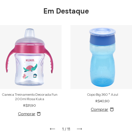
Em Destaque
Caneca Treinamento Decorada Fun
Copo Big 360 ° Azul
200ml Rosa Kuka
R$40,90
R$31,90
1
/
11