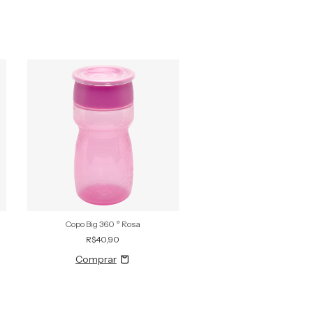
Copo Big 360 ° Rosa
Caneca Treinamento Decora
Fun 200ml Azul Kuk
R$40,90
R$32,90