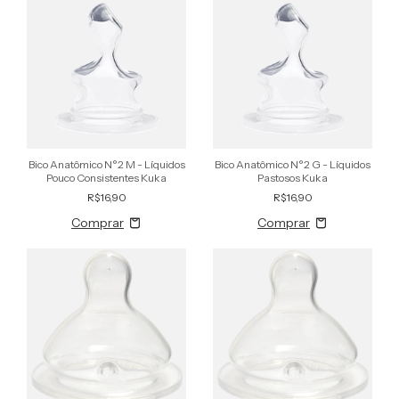
Bico Anatômico N°2 M - Líquidos
Bico Anatômico N°2 G - Líquidos
Pouco Consistentes Kuka
Pastosos Kuka
R$16,90
R$16,90