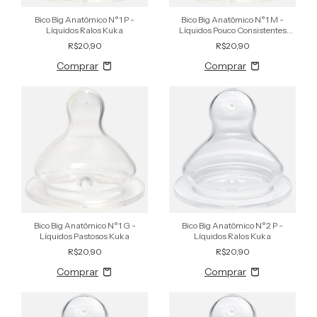
Bico Big Anatômico N°1 P -
Bico Big Anatômico N°1 M -
Líquidos Ralos Kuka
Líquidos Pouco Consistentes
Kuka
R$20,90
R$20,90
Bico Big Anatômico N°1 G -
Bico Big Anatômico N°2 P -
Líquidos Pastosos Kuka
Líquidos Ralos Kuka
R$20,90
R$20,90