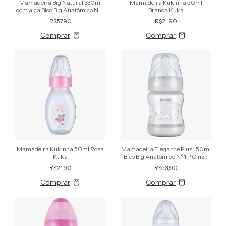
Mamadeira Big Natural 330ml
Mamadeira Kukinha 50ml
com alça Bico Big Anatômico N°2
Branca Kuka
M Azul Kuka
R$57,90
R$21,90
Mamadeira Kukinha 50ml Rosa
Mamadeira Elegance Plus 150ml
Kuka
Bico Big Anatômico N°1 P Cinza
Kuka
R$21,90
R$53,90