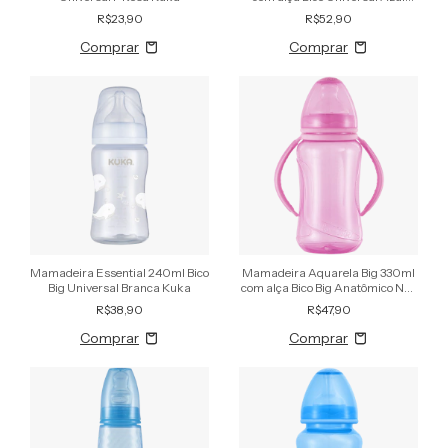
Kuka
R$23,90
R$52,90
Mamadeira Essential 240ml Bico
Mamadeira Aquarela Big 330ml
Big Universal Branca Kuka
com alça Bico Big Anatômico N°2
M Rosa Kuka
R$38,90
R$47,90