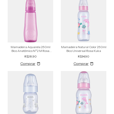
Mamadeira Aquarela 250ml
Mamadeira Natural Color 250ml
Bico Anatômico N°2 M Rosa
Bico Universal Rosa Kuka
Kuka
R$28,90
R$34,90