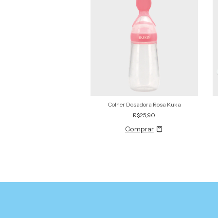
opo Big 360 ° Rosa
Colher Dosadora Rosa Kuka
R$40,90
R$25,90