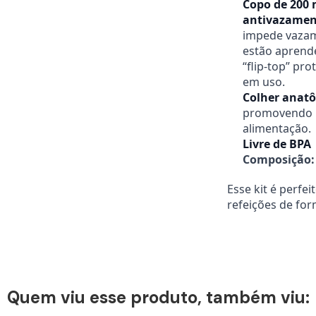
Copo de 200 
antivazamen
impede vazam
estão aprend
“flip-top” pr
em uso.
Colher anatô
promovendo m
alimentação.
Livre de BPA
Composição:
Esse kit é perfei
refeições de for
Quem viu esse produto, também viu: