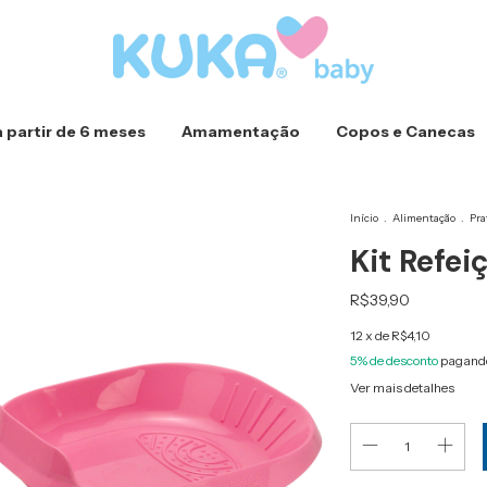
a partir de 6 meses
Amamentação
Copos e Canecas
Início
.
Alimentação
.
Pra
Kit Refei
R$39,90
12
x de
R$4,10
5% de desconto
pagando
Ver mais detalhes