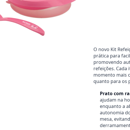
Entregas para o CEP:
O novo Kit Refe
prática para faci
promovendo aut
refeições. Cada 
momento mais co
quanto para os p
Prato com ra
ajudam na ho
enquanto a ab
autonomia do 
mesa, evitan
derramament