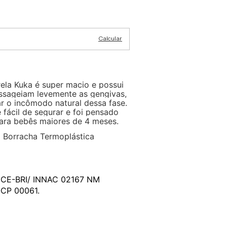
Alterar CEP
Calcular
ela Kuka é super macio e possui
ssageiam levemente as gengivas,
ar o incômodo natural dessa fase.
é fácil de segurar e foi pensado
ara bebês maiores de 4 meses.
:
Borracha Termoplástica
CE-BRI/ INNAC 02167 NM
CP 00061.