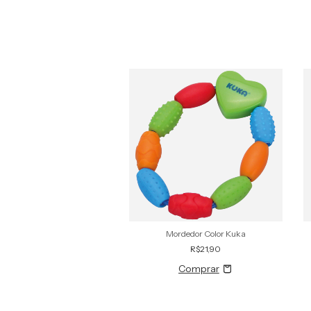
ordedor Neon Kuka
Mordedor Color Kuka
R$21,90
R$21,90