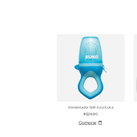
tetor de Tomada Kuka
Alimentador Soft Azul Kuka
R$15,90
R$29,90