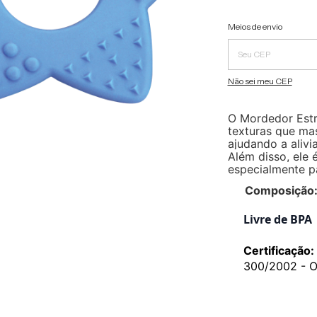
Entregas para o CEP:
Meios de envio
Não sei meu CEP
O Mordedor Estr
texturas que ma
ajudando a alivi
Além disso, ele 
especialmente p
Composição
Livre de BPA
Certificação:
300/2002 - O