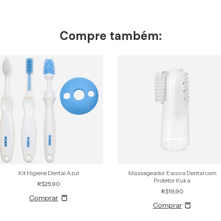
Compre também:
Kit Higiene Dental Azul
Massageador Escova Dental com
Protetor Kuka
R$25,90
R$19,90