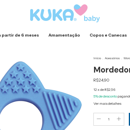
a partir de 6 meses
Amamentação
Copos e Canecas
Início
.
Acessórios
.
Mord
Mordedor
R$24,90
12
x de
R$2,56
5% de desconto
pagando
Ver mais detalhes