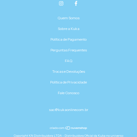
Quem Somos
Sobre a Kuka
Política de Pagamento
Perguntas Frequentes
FAQ
Trocas e Devoluções
Política de Privacidade
Fale Conosco
sac@kukaonline.com.br
Copyright KN Distribuidora LTDA - Distribuidora Oficial da Kuka no universo