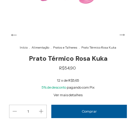
Início
.
Alimentação
.
Pratos e Talheres
.
Prato Térmico Rosa Kuka
Prato Térmico Rosa Kuka
R$54,90
12
x de
R$5,65
5% de desconto
pagando com Pix
Ver mais detalhes
Alterar CEP
Entregas para o CEP: