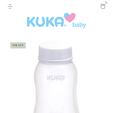
0
10% OFF