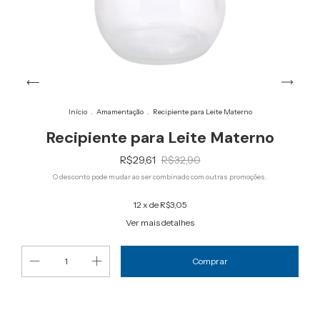
Início
.
Amamentação
.
Recipiente para Leite Materno
Recipiente para Leite Materno
R$29,61
R$32,90
O desconto pode mudar ao ser combinado com outras promoções.
12
x de
R$3,05
Ver mais detalhes
Alterar CEP
Entregas para o CEP: