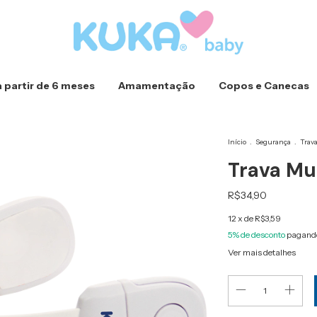
a partir de 6 meses
Amamentação
Copos e Canecas
Início
.
Segurança
.
Trav
Trava Mu
R$34,90
12
x de
R$3,59
5% de desconto
pagando
Ver mais detalhes