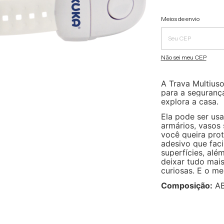
Entregas para o CEP:
Meios de envio
Não sei meu CEP
A Trava Multius
para a seguranç
explora a casa.
Ela pode ser us
armários, vasos 
você queira pro
adesivo que faci
superfícies, alé
deixar tudo mai
curiosas. E o mel
Composição:
AB