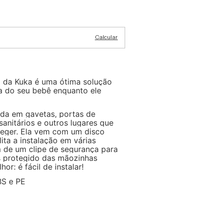
Alterar CEP
Calcular
o da Kuka é uma ótima solução
a do seu bebê enquanto ele
ada em gavetas, portas de
sanitários e outros lugares que
teger. Ela vem com um disco
lita a instalação em várias
m de um clipe de segurança para
s protegido das mãozinhas
hor: é fácil de instalar!
S e PE