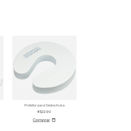
Protetor para Dedos Kuka
Protetor para Quina de Mó
R$22,90
R$28,90