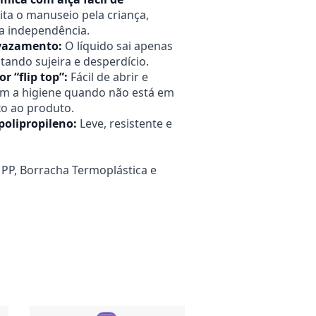
lita o manuseio pela criança,
a independência.
ivazamento:
O líquido sai apenas
itando sujeira e desperdício.
r “flip top”:
Fácil de abrir e
ém a higiene quando não está em
xo ao produto.
polipropileno:
Leve, resistente e
PP, Borracha Termoplástica e