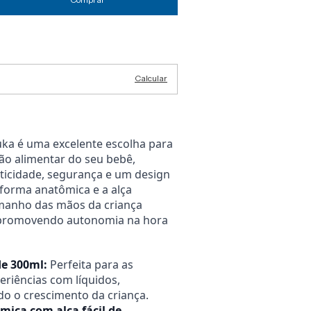
Alterar CEP
Calcular
ka é uma excelente escolha para
ção alimentar do seu bebê,
icidade, segurança e um design
forma anatômica e a alça
manho das mãos da criança
, promovendo autonomia na hora
e 300ml:
Perfeita para as
eriências com líquidos,
 o crescimento da criança.
ica com alça fácil de