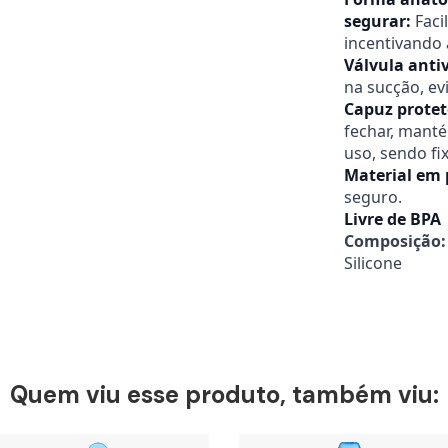
segurar:
Faci
incentivando 
Válvula ant
na sucção, ev
Capuz proteto
fechar, mant
uso, sendo fi
Material em 
seguro.
Livre de BPA
Composição:
Silicone
Quem viu esse produto, também viu: