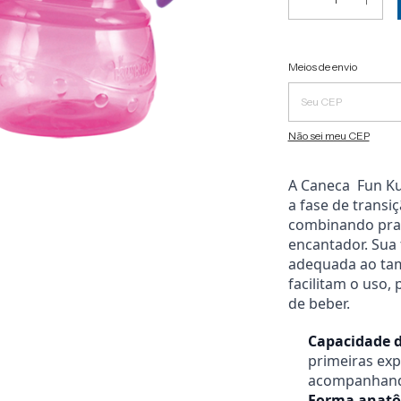
Entregas para o CEP:
Meios de envio
Não sei meu CEP
A Caneca Fun Ku
a fase de transi
combinando prat
encantador. Sua 
adequada ao ta
facilitam o uso
de beber.
Capacidade d
primeiras exp
acompanhando
Forma anatôm