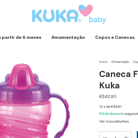
a partir de 6 meses
Amamentação
Copos e Canecas
Início
.
Alimentação
.
Cop
Caneca F
Kuka
R$42,90
12
x de
R$4,41
5% de desconto
pagando
Ver mais detalhes