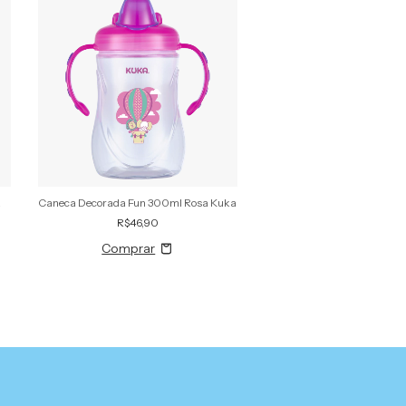
a
Caneca Decorada Fun 300ml Rosa Kuka
Copo Treinamento Fun 330m
R$46,90
R$30,90