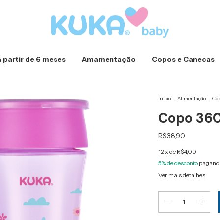
a partir de 6 meses
Amamentação
Copos e Canecas
Início
.
Alimentação
.
Cop
Copo 360
R$38,90
12
x de
R$4,00
5% de desconto
pagando
Ver mais detalhes