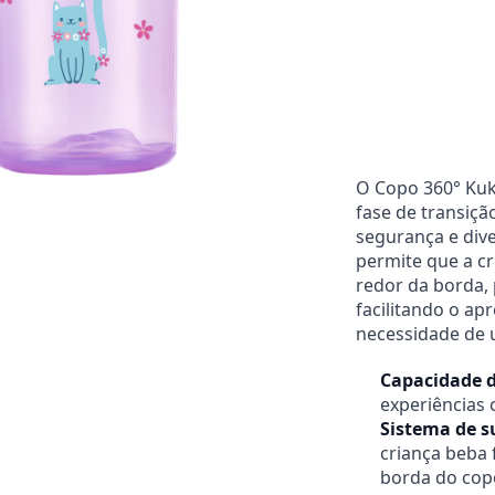
Entregas para o CEP:
O Copo 360° Kuk
fase de transiçã
segurança e div
permite que a cr
redor da borda
facilitando o ap
necessidade de u
Capacidade d
experiências 
Sistema de s
criança beba 
borda do cop