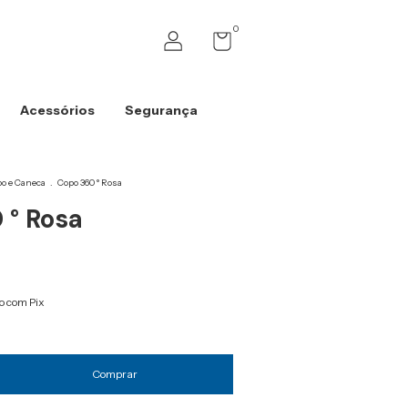
0
Acessórios
Segurança
o e Caneca
.
Copo 360 ° Rosa
 ° Rosa
 com Pix