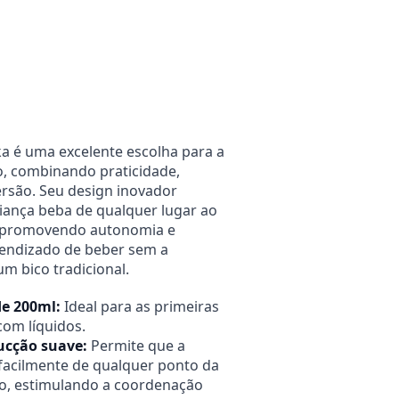
Alterar CEP
Calcular
a é uma excelente escolha para a
o, combinando praticidade,
ersão. Seu design inovador
iança beba de qualquer lugar ao
, promovendo autonomia e
rendizado de beber sem a
m bico tradicional.
e 200ml:
Ideal para as primeiras
com líquidos.
ucção suave:
Permite que a
facilmente de qualquer ponto da
o, estimulando a coordenação